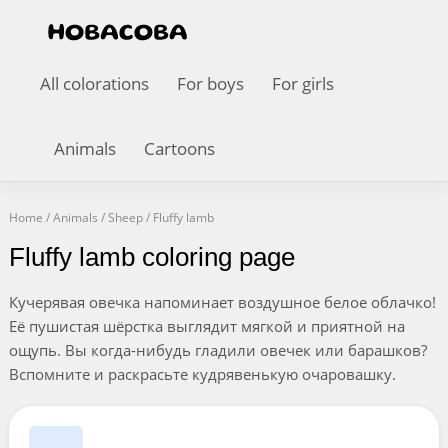
All colorations
For boys
For girls
Animals
Cartoons
Home
/
Animals
/
Sheep
/
Fluffy lamb
Fluffy lamb coloring page
Кучерявая овечка напоминает воздушное белое облачко!
Её пушистая шёрстка выглядит мягкой и приятной на
ощупь. Вы когда-нибудь гладили овечек или барашков?
Вспомните и раскрасьте кудрявенькую очаровашку.