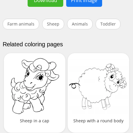
Download
Print image
Farm animals
Sheep
Animals
Toddler
Related coloring pages
Sheep in a cap
Sheep with a round body